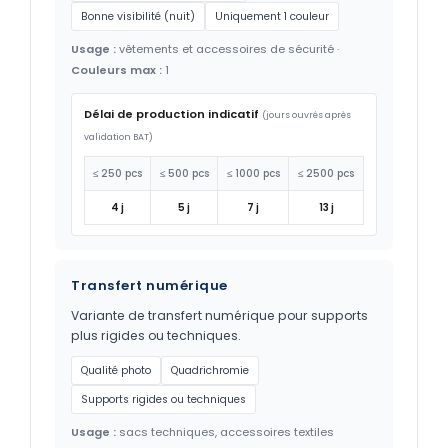
Bonne visibilité (nuit)
Uniquement 1 couleur
Usage :
vêtements et accessoires de sécurité ·
Couleurs max :
1
Délai de production indicatif
(jours ouvrés après
validation BAT)
≤ 250 pcs
≤ 500 pcs
≤ 1000 pcs
≤ 2500 pcs
4 j
5 j
7 j
13 j
Transfert numérique
Variante de transfert numérique pour supports
plus rigides ou techniques.
Qualité photo
Quadrichromie
Supports rigides ou techniques
Usage :
sacs techniques, accessoires textiles