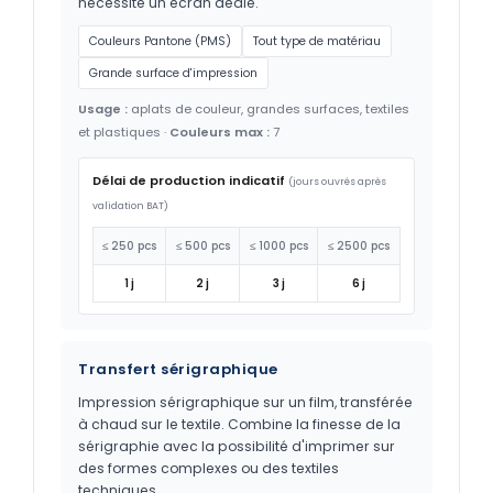
nécessite un écran dédié.
Couleurs Pantone (PMS)
Tout type de matériau
Grande surface d'impression
Usage :
aplats de couleur, grandes surfaces, textiles
et plastiques ·
Couleurs max :
7
Délai de production indicatif
(jours ouvrés après
validation BAT)
≤ 250 pcs
≤ 500 pcs
≤ 1000 pcs
≤ 2500 pcs
1 j
2 j
3 j
6 j
Transfert sérigraphique
Impression sérigraphique sur un film, transférée
à chaud sur le textile. Combine la finesse de la
sérigraphie avec la possibilité d'imprimer sur
des formes complexes ou des textiles
techniques.