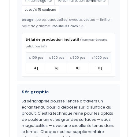
Finition élégante
Personnalisation permanente
Jusqu'à 15 couleurs
Usage :
polos, casquettes, sweats, vestes — finition
haut de gamme ·
Couleurs max :
15
Délai de production indicatif
(jours ouvrés après
validation BAT)
≤ 100 pcs
≤ 300 pcs
≤ 500 pcs
≤ 1000 pcs
4 j
6 j
8 j
13 j
Sérigraphie
La sérigraphie pousse l'encre à travers un
écran tendu pour la déposer sur la surface du
produit. C'est la technique reine pour les aplats
de couleur uni et les grandes surfaces — sacs,
mugs, textiles — avec une excellente tenue dans
le temps. Chaque couleur supplémentaire