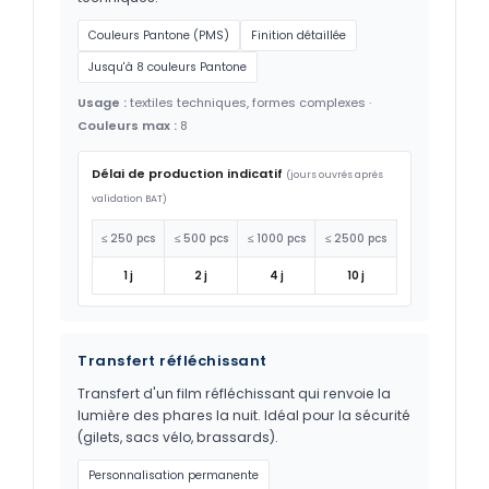
Couleurs Pantone (PMS)
Finition détaillée
Jusqu'à 8 couleurs Pantone
Usage :
textiles techniques, formes complexes ·
Couleurs max :
8
Délai de production indicatif
(jours ouvrés après
validation BAT)
≤ 250 pcs
≤ 500 pcs
≤ 1000 pcs
≤ 2500 pcs
1 j
2 j
4 j
10 j
Transfert réfléchissant
Transfert d'un film réfléchissant qui renvoie la
lumière des phares la nuit. Idéal pour la sécurité
(gilets, sacs vélo, brassards).
Personnalisation permanente