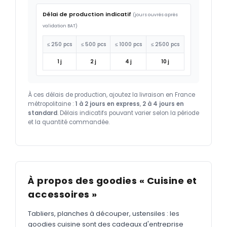
Délai de production indicatif
(jours ouvrés après
validation BAT)
≤ 250 pcs
≤ 500 pcs
≤ 1000 pcs
≤ 2500 pcs
1 j
2 j
4 j
10 j
À ces délais de production, ajoutez la livraison en France
métropolitaine :
1 à 2 jours en express
,
2 à 4 jours en
standard
. Délais indicatifs pouvant varier selon la période
et la quantité commandée.
À propos des goodies « Cuisine et
accessoires »
Tabliers, planches à découper, ustensiles : les
goodies cuisine sont des cadeaux d'entreprise