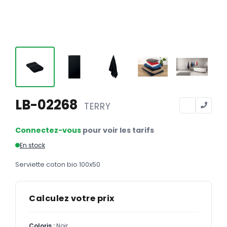
Calendriers
Calendriers bancaires
BUREAUTIQUE
Tête de lettre
Enveloppes
Sous-mains
LB-02268
TERRY
Bloc-notes
Connectez-vous
pour voir les tarifs
Chemises
En stock
Pochettes administratives
Serviette coton bio 100x50
Tampons
Liasses
Calculez votre prix
Carnets
Coloris :
Noir