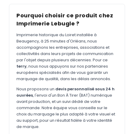
MARQUAGE TEXTILE
Tee-shirts
Nouveau
Pourquoi choisir ce produit chez
Imprimerie Lebugle ?
Polos
Nouveau
Sweatshirts
Imprimerie historique du Loiret installée à
Nouveau
Beaugency, à 25 minutes d'Orléans, nous
GOODIES
accompagnons les entreprises, associations et
collectivités dans leurs projets de communication
Catalogue complet
Nouveau
par l'objet depuis plusieurs décennies. Pour ce
terry
, nous nous appuyons sur nos partenaires
Bureau & écriture
européens spécialisés afin de vous garantir un
Sacs & voyages
marquage de qualité, dans les délais annoncés.
Verres & déjeuner
Nous proposons un
devis personnalisé sous 24 h
ouvrées
, l'envoi d'un Bon À Tirer (BAT) numérique
Technologie
avant production, et un suivi dédié de votre
commande. Notre équipe vous conseille sur le
Vêtements
choix du marquage le plus adapté à votre visuel et
au support, pour un résultat fidèle à votre identité
Outils & porte-clés
de marque.
Cuisine