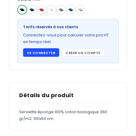
Bons de commande
GRAND FORMAT
✓
Posters
Tarifs réservés à nos clients
Abribus
Connectez-vous pour calculer votre prix HT
en temps réel.
Plans
SE CONNECTER
CRÉER UN COMPTE
Bâche
Panneaux
ADHÉSIFS
Détails du produit
Étiquettes adhésives
Serviette éponge 100% coton biologique 360 ​​
Étiquettes adhésives en bobine
gr/m2. 100x50 cm.
Adhésifs vitrine