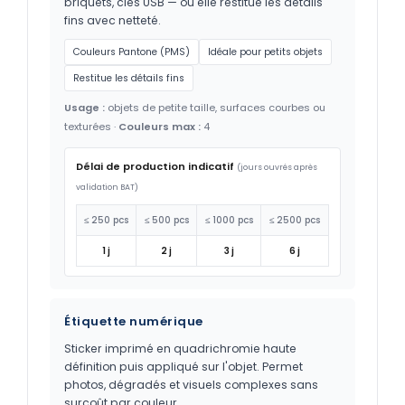
briquets, clés USB — où elle restitue les détails
fins avec netteté.
Couleurs Pantone (PMS)
Idéale pour petits objets
Restitue les détails fins
Usage :
objets de petite taille, surfaces courbes ou
texturées ·
Couleurs max :
4
Délai de production indicatif
(jours ouvrés après
validation BAT)
≤ 250 pcs
≤ 500 pcs
≤ 1000 pcs
≤ 2500 pcs
1 j
2 j
3 j
6 j
Étiquette numérique
Sticker imprimé en quadrichromie haute
définition puis appliqué sur l'objet. Permet
photos, dégradés et visuels complexes sans
surcoût par couleur.