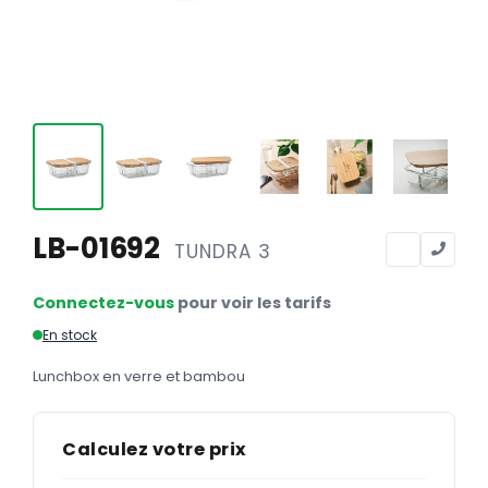
Calendriers
Calendriers bancaires
BUREAUTIQUE
Tête de lettre
Enveloppes
Sous-mains
LB-01692
TUNDRA 3
Bloc-notes
Chemises
Connectez-vous
pour voir les tarifs
Pochettes administratives
En stock
Tampons
Lunchbox en verre et bambou
Liasses
Calculez votre prix
Carnets