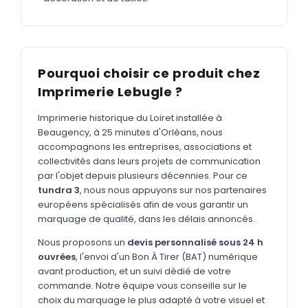
MARQUAGE TEXTILE
Tee-shirts
Nouveau
Polos
Nouveau
Pourquoi choisir ce produit chez
Sweatshirts
Nouveau
Imprimerie Lebugle ?
GOODIES
Imprimerie historique du Loiret installée à
Catalogue complet
Beaugency, à 25 minutes d'Orléans, nous
Nouveau
accompagnons les entreprises, associations et
Bureau & écriture
collectivités dans leurs projets de communication
par l'objet depuis plusieurs décennies. Pour ce
Sacs & voyages
tundra 3
, nous nous appuyons sur nos partenaires
Verres & déjeuner
européens spécialisés afin de vous garantir un
marquage de qualité, dans les délais annoncés.
Technologie
Nous proposons un
devis personnalisé sous 24 h
Vêtements
ouvrées
, l'envoi d'un Bon À Tirer (BAT) numérique
avant production, et un suivi dédié de votre
Outils & porte-clés
commande. Notre équipe vous conseille sur le
choix du marquage le plus adapté à votre visuel et
Cuisine