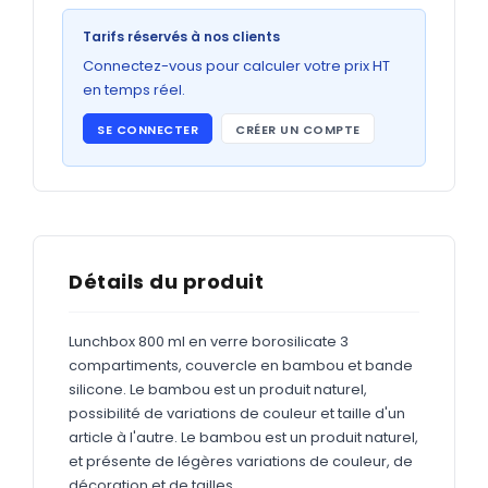
Bons de commande
Tarifs réservés à nos clients
GRAND FORMAT
Connectez-vous pour calculer votre prix HT
Posters
en temps réel.
Abribus
SE CONNECTER
CRÉER UN COMPTE
Plans
Bâche
Panneaux
Détails du produit
ADHÉSIFS
Lunchbox 800 ml en verre borosilicate 3
compartiments, couvercle en bambou et bande
Étiquettes adhésives
silicone. Le bambou est un produit naturel,
Étiquettes adhésives en bobine
possibilité de variations de couleur et taille d'un
article à l'autre. Le bambou est un produit naturel,
Adhésifs vitrine
et présente de légères variations de couleur, de
décoration et de tailles.