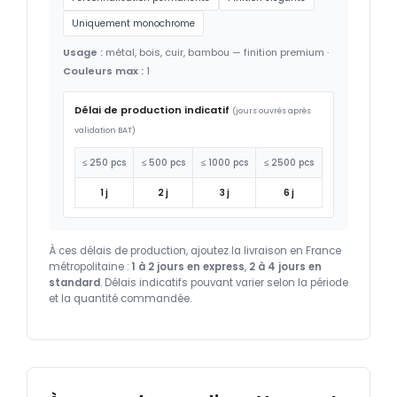
Uniquement monochrome
Usage :
métal, bois, cuir, bambou — finition premium ·
Couleurs max :
1
Délai de production indicatif
(jours ouvrés après
validation BAT)
≤ 250 pcs
≤ 500 pcs
≤ 1000 pcs
≤ 2500 pcs
1 j
2 j
3 j
6 j
À ces délais de production, ajoutez la livraison en France
métropolitaine :
1 à 2 jours en express
,
2 à 4 jours en
standard
. Délais indicatifs pouvant varier selon la période
et la quantité commandée.