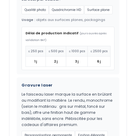
Qualité photo
Quadrichromie HD
Surface plane
Usage :
objets aux surfaces planes, packagings
Délai de production indicatif
(jours ouvrés après
validation BAT)
≤ 250 pcs
≤ 500 pcs
≤ 1000 pcs
≤ 2500 pcs
1 j
2 j
3 j
6 j
Gravure laser
Le faisceau laser marque la surface en brûlant
ou modifiant la matière. Le rendu, monochrome
(selon le matériau : gris sur métal, foncé sur
bois), offre une finition haut de gamme
indélébile, sans encre. Plébiscitée pour les
cadeaux d'affaires premium.
Personnalisation permanente
Finition élégante