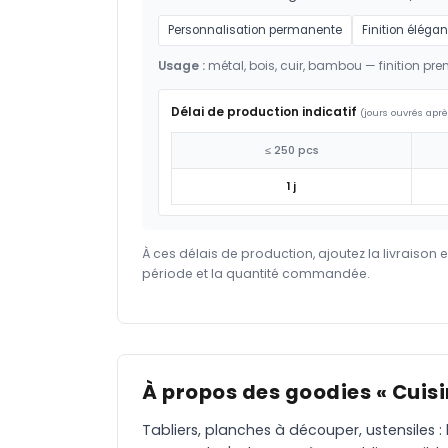
Personnalisation permanente
Finition élégan
Usage :
métal, bois, cuir, bambou — finition pr
Délai de production indicatif
(jours ouvrés aprè
≤ 250 pcs
1 j
À ces délais de production, ajoutez la livraison 
période et la quantité commandée.
À propos des goodies « Cuisi
Tabliers, planches à découper, ustensiles :