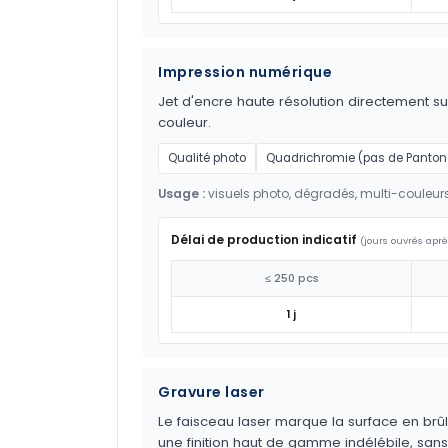
Impression numérique
Jet d'encre haute résolution directement sur
couleur.
Qualité photo
Quadrichromie (pas de Panton
Usage :
visuels photo, dégradés, multi-couleur
Délai de production indicatif
(jours ouvrés aprè
≤ 250 pcs
1 j
Gravure laser
Le faisceau laser marque la surface en brûl
une finition haut de gamme indélébile, sans