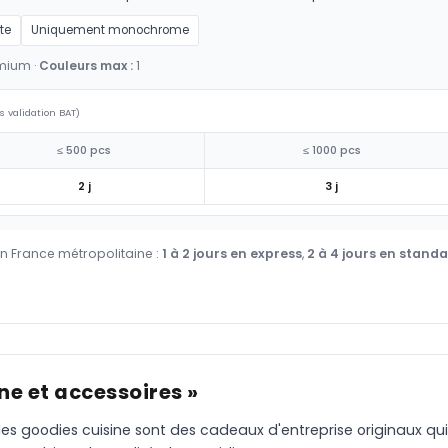
te
Uniquement monochrome
emium ·
Couleurs max :
1
s validation BAT)
≤ 500 pcs
≤ 1000 pcs
2 j
3 j
en France métropolitaine :
1 à 2 jours en express
,
2 à 4 jours en stand
ne et accessoires »
 les goodies cuisine sont des cadeaux d'entreprise originaux qui