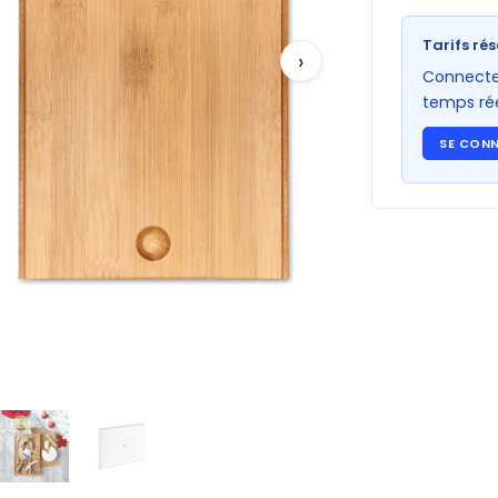
Tarifs rés
›
Connectez
temps rée
SE CON