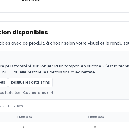
ion disponibles
s avec ce produit, à choisir selon votre visuel et le rendu so
é puis transféré sur l'objet via un tampon en silicone. C'est la techn
 USB — où elle restitue les détails fins avec netteté.
jets
Restitue les détails fins
ou texturées ·
Couleurs max :
4
s validation BAT)
≤ 500 pcs
≤ 1000 pcs
2 j
3 j