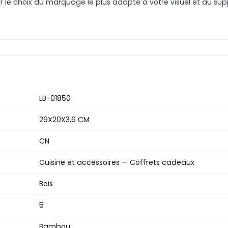
le choix du marquage le plus adapté à votre visuel et au suppo
LB-01850
29X20X3,6 CM
CN
Cuisine et accessoires — Coffrets cadeaux
Bois
5
Bambou