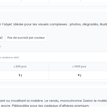
 l'objet. Idéale pour les visuels complexes : photos, dégradés, illus
e)
Pas de surcoût par couleur
s
s validation BAT)
≤ 500 pcs
≤ 1000 pcs
2 j
4 j
ant ou modifiant la matière. Le rendu, monochrome (selon le matériau
 encre. Plébiscitée pour les cadeaux d'affaires premium.