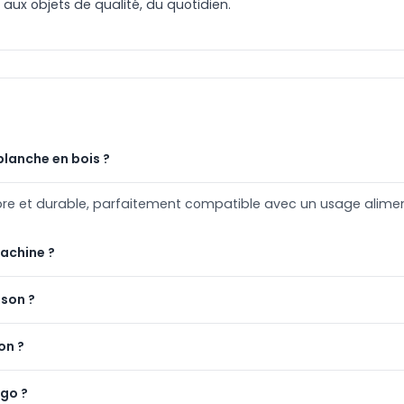
e aux objets de qualité, du quotidien.
planche en bois ?
sobre et durable, parfaitement compatible avec un usage alimen
machine ?
ison ?
on ?
ogo ?