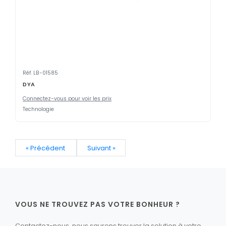
Réf. LB-01585
DYA
Connectez-vous pour voir les prix
Technologie
« Précédent
Suivant »
VOUS NE TROUVEZ PAS VOTRE BONHEUR ?
Contactez-nous, nous saurons trouver la solution à votre