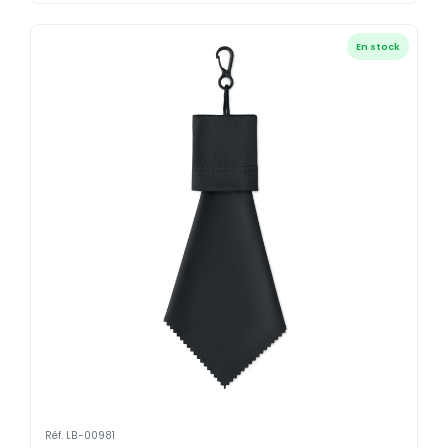
En stock
Réf. LB-00981