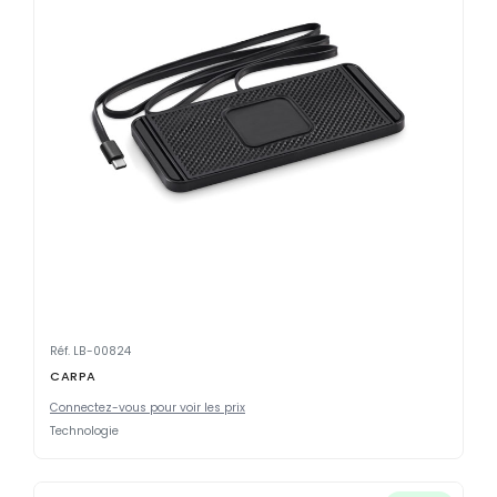
Réf. LB-00824
CARPA
Connectez-vous pour voir les prix
Technologie