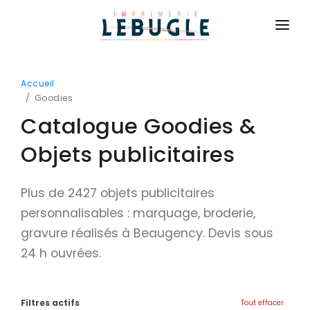
ACCUEIL
Accueil
NOS PRODUITS
Goodies
Catalogue Goodies &
BASIQUE
CONTACT
Cartes de visite
Objets publicitaires
CONNEXION
Cartes de correspondance
DEVIS GRATUIT
Plus de 2427 objets publicitaires
Flyers
personnalisables : marquage, broderie,
Brochures
gravure réalisés à Beaugency. Devis sous
Dépliants
24 h ouvrées.
Affiches
Billetterie
Filtres actifs
Tout effacer