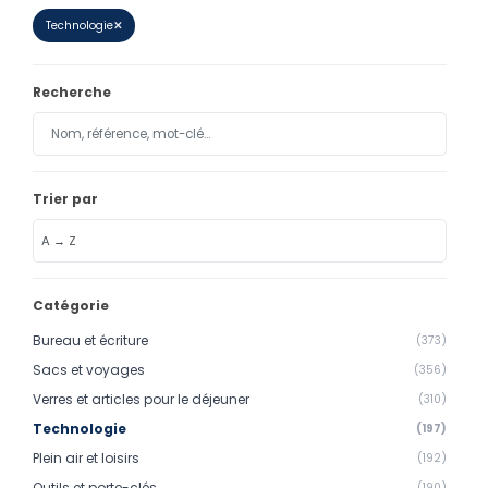
Calendriers
Technologie
✕
Calendriers bancaires
Recherche
BUREAUTIQUE
Tête de lettre
Enveloppes
Trier par
Sous-mains
Bloc-notes
Chemises
Catégorie
Pochettes administratives
Bureau et écriture
(373)
Tampons
Sacs et voyages
(356)
Verres et articles pour le déjeuner
(310)
Liasses
Technologie
(197)
Carnets
Plein air et loisirs
(192)
Outils et porte-clés
(190)